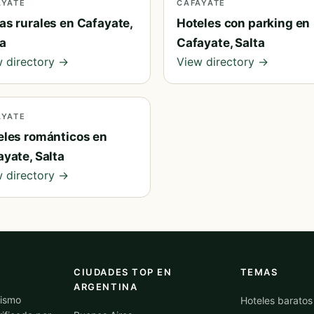
AYATE
CAFAYATE
as rurales en Cafayate,
Hoteles con parking en
ta
Cafayate, Salta
 directory →
View directory →
AYATE
eles románticos en
yate, Salta
 directory →
CIUDADES TOP EN
TEMAS
ARGENTINA
Mismo
Hoteles baratos