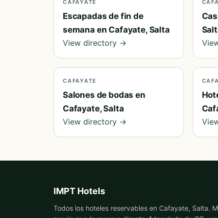
CAFAYATE
CAF
Escapadas de fin de
Cas
semana en Cafayate, Salta
Sal
View directory →
View
CAFAYATE
CAF
Salones de bodas en
Hot
Cafayate, Salta
Cafa
View directory →
View
IMPT Hotels
Todos los hoteles reservables en Cafayate, Salta. 