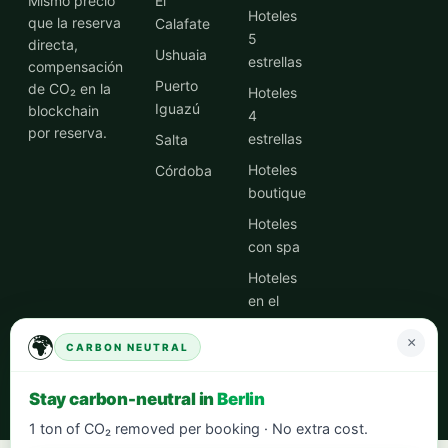
Mismo precio
El
Hoteles
que la reserva
Calafate
5
directa,
Ushuaia
estrellas
compensación
Puerto
de CO₂ en la
Hoteles
Iguazú
blockchain
4
por reserva.
estrellas
Salta
Hoteles
Córdoba
boutique
Hoteles
con spa
Hoteles
en el
centro
🌍
×
CARBON NEUTRAL
Ofertas
de
Stay carbon-neutral in
Berlin
hoteles
1 ton of CO₂ removed per booking · No extra cost.