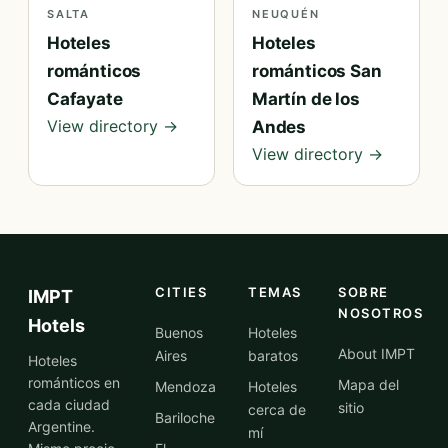
SALTA
NEUQUÉN
Hoteles
Hoteles
románticos
románticos San
Cafayate
Martín de los
View directory →
Andes
View directory →
CITIES
TEMAS
SOBRE
IMPT
NOSOTROS
Hotels
Buenos
Hoteles
About IMPT
Aires
baratos
Hoteles
románticos en
Mapa del
Mendoza
Hoteles
cada ciudad
sitio
cerca de
Bariloche
Argentine.
mí