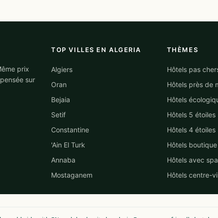
TOP VILLES EN ALGERIA
THÈMES
 Même prix
Algiers
Hôtels pas cher
mpensée sur
Oran
Hôtels près de 
Bejaia
Hôtels écologiq
Setif
Hôtels 5 étoiles
Constantine
Hôtels 4 étoiles
'Ain El Turk
Hôtels boutique
Annaba
Hôtels avec spa
Mostaganem
Hôtels centre-vi