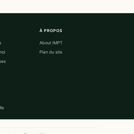
À PROPOS
s
About IMPT
moi
Plan du site
ues
lle