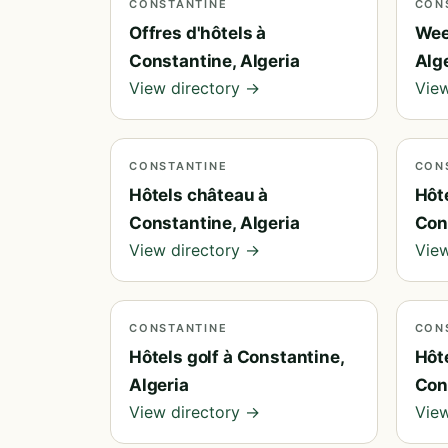
CONSTANTINE
CON
Offres d'hôtels à
Wee
Constantine, Algeria
Alg
View directory →
View
CONSTANTINE
CON
Hôtels château à
Hôte
Constantine, Algeria
Con
View directory →
View
CONSTANTINE
CON
Hôtels golf à Constantine,
Hôt
Algeria
Con
View directory →
View