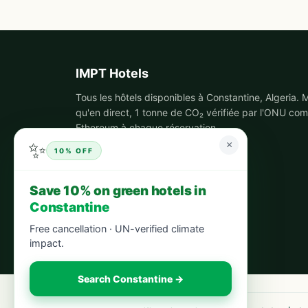
IMPT Hotels
Tous les hôtels disponibles à Constantine, Algeria.
qu'en direct, 1 tonne de CO₂ vérifiée par l'ONU co
Ethereum à chaque réservation.
✨
×
10% OFF
Save 10% on green hotels in
Constantine
Free cancellation · UN-verified climate
impact.
Search Constantine →