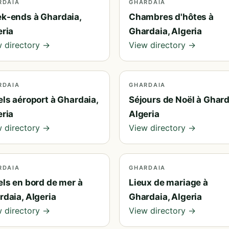
RDAIA
GHARDAIA
k-ends à Ghardaia,
Chambres d'hôtes à
eria
Ghardaia, Algeria
 directory →
View directory →
RDAIA
GHARDAIA
ls aéroport à Ghardaia,
Séjours de Noël à Ghard
eria
Algeria
 directory →
View directory →
RDAIA
GHARDAIA
els en bord de mer à
Lieux de mariage à
rdaia, Algeria
Ghardaia, Algeria
 directory →
View directory →