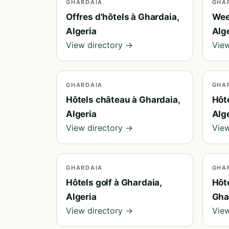
GHARDAIA
GHA
Offres d'hôtels à Ghardaia,
Wee
Algeria
Alg
View directory →
View
GHARDAIA
GHA
Hôtels château à Ghardaia,
Hôte
Algeria
Alg
View directory →
View
GHARDAIA
GHA
Hôtels golf à Ghardaia,
Hôt
Algeria
Gha
View directory →
View