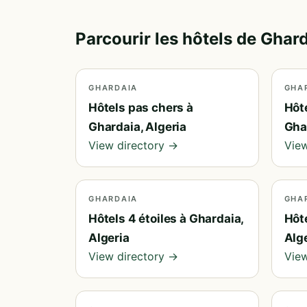
Parcourir les hôtels de Ghar
GHARDAIA
GHA
Hôtels pas chers à
Hôt
Ghardaia, Algeria
Gha
View directory →
View
GHARDAIA
GHA
Hôtels 4 étoiles à Ghardaia,
Hôt
Algeria
Alg
View directory →
View