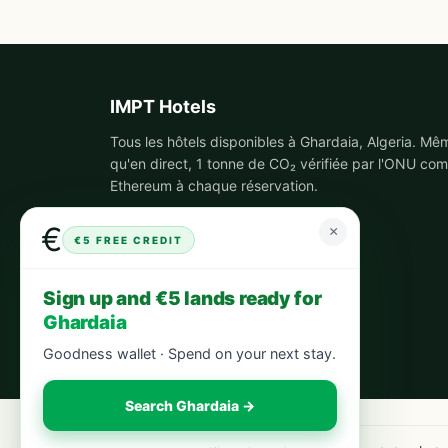
IMPT Hotels
Tous les hôtels disponibles à Ghardaia, Algeria. Mê
qu'en direct, 1 tonne de CO₂ vérifiée par l'ONU co
Ethereum à chaque réservation.
€
×
€5 FREE CREDIT
Sign up and €5 lands ready for
Ghardaia
Goodness wallet · Spend on your next stay.
Search Ghardaia →