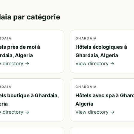
daia par catégorie
RDAIA
GHARDAIA
els près de moi à
Hôtels écologiques à
rdaia, Algeria
Ghardaia, Algeria
 directory →
View directory →
RDAIA
GHARDAIA
els boutique à Ghardaia,
Hôtels avec spa à Ghard
eria
Algeria
 directory →
View directory →