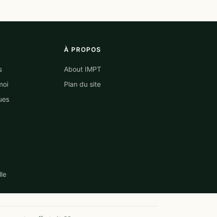
À PROPOS
s
About IMPT
moi
Plan du site
ues
lle