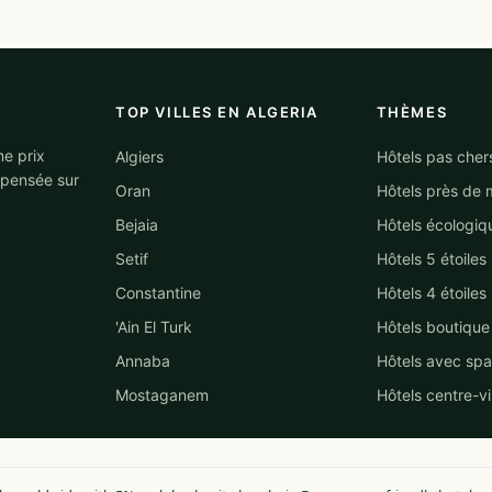
TOP VILLES EN ALGERIA
THÈMES
me prix
Algiers
Hôtels pas cher
mpensée sur
Oran
Hôtels près de 
Bejaia
Hôtels écologiq
Setif
Hôtels 5 étoiles
Constantine
Hôtels 4 étoiles
'Ain El Turk
Hôtels boutique
Annaba
Hôtels avec spa
Mostaganem
Hôtels centre-vi