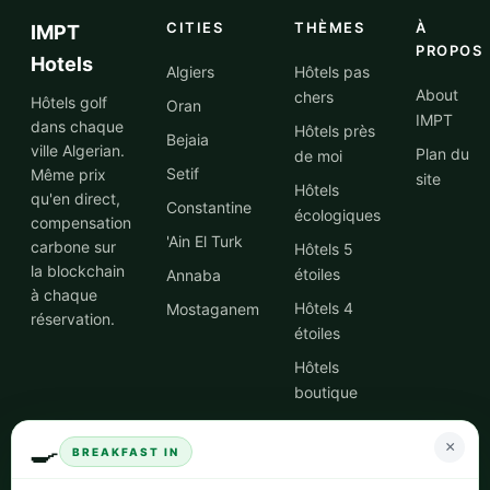
CITIES
THÈMES
À
IMPT
PROPOS
Hotels
Algiers
Hôtels pas
About
chers
Hôtels golf
Oran
IMPT
dans chaque
Hôtels près
Bejaia
ville Algerian.
Plan du
de moi
Setif
Même prix
site
Hôtels
qu'en direct,
Constantine
écologiques
compensation
'Ain El Turk
carbone sur
Hôtels 5
la blockchain
étoiles
Annaba
à chaque
Hôtels 4
Mostaganem
réservation.
étoiles
Hôtels
boutique
Hôtels avec
🍳
×
spa
BREAKFAST IN
Hôtels