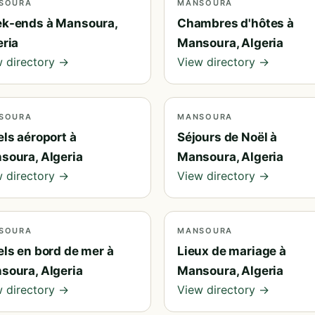
SOURA
MANSOURA
k-ends à Mansoura,
Chambres d'hôtes à
eria
Mansoura, Algeria
 directory →
View directory →
SOURA
MANSOURA
ls aéroport à
Séjours de Noël à
soura, Algeria
Mansoura, Algeria
 directory →
View directory →
SOURA
MANSOURA
els en bord de mer à
Lieux de mariage à
soura, Algeria
Mansoura, Algeria
 directory →
View directory →