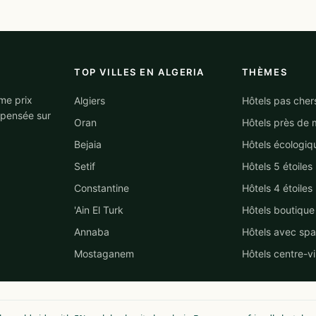
TOP VILLES EN ALGERIA
THÈMES
me prix
Algiers
Hôtels pas cher
mpensée sur
Oran
Hôtels près de 
Bejaia
Hôtels écologiq
Setif
Hôtels 5 étoiles
Constantine
Hôtels 4 étoiles
'Ain El Turk
Hôtels boutique
Annaba
Hôtels avec spa
Mostaganem
Hôtels centre-vi