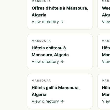
MANSOURA
MAN
Offres d'hôtels à Mansoura,
Wee
Algeria
Alg
View directory →
View
MANSOURA
MAN
Hôtels château à
Hôte
Mansoura, Algeria
Man
View directory →
View
MANSOURA
MAN
Hôtels golf à Mansoura,
Hôt
Algeria
Man
View directory →
View