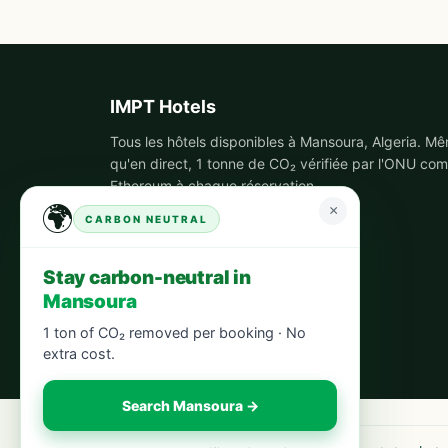
IMPT Hotels
Tous les hôtels disponibles à Mansoura, Algeria. Mê
qu'en direct, 1 tonne de CO₂ vérifiée par l'ONU co
Ethereum à chaque réservation.
🌍
×
CARBON NEUTRAL
Stay carbon-neutral in
Mansoura
1 ton of CO₂ removed per booking · No
extra cost.
Search Mansoura →