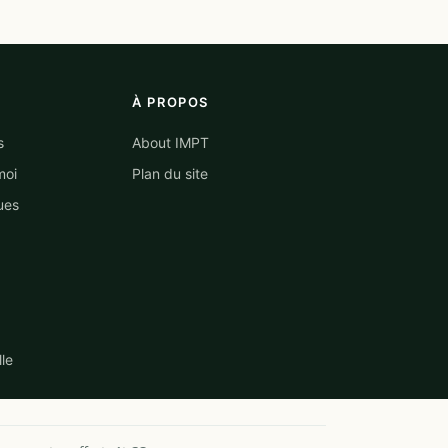
À PROPOS
s
About IMPT
moi
Plan du site
ues
lle