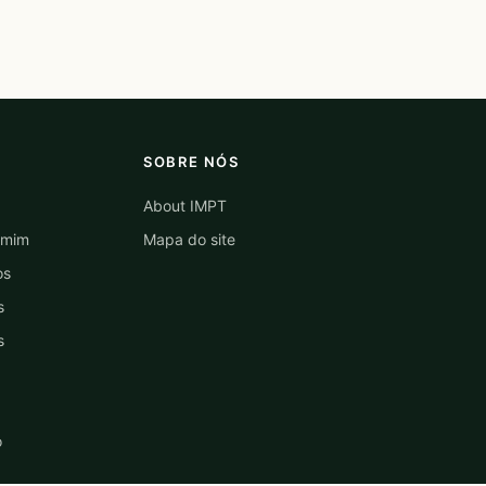
SOBRE NÓS
About IMPT
 mim
Mapa do site
os
s
s
o