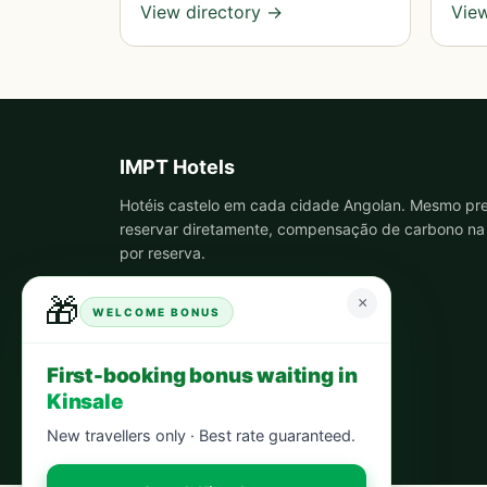
View directory →
View
IMPT Hotels
Hotéis castelo em cada cidade Angolan. Mesmo pr
reservar diretamente, compensação de carbono na
por reserva.
🎁
×
WELCOME BONUS
First-booking bonus waiting in
Kinsale
New travellers only · Best rate guaranteed.