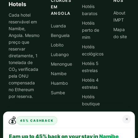
CIDADES
NÓS
Hotels
Hotéis
EM
About
ANGOLA
baratos
Cada hotel
IMPT
reservável em
Hotéis
Luanda
Namibe,
Mapa
perto de
Angola. Mesmo
Benguela
do site
mim
preço que
Lobito
Hotéis
reservar
ecológicos
Lubango
diretamente, 1
tonelada de
Hotéis 5
Menongue
CO₂ verificada
estrelas
Namibe
pela ONU
Hotéis 4
compensada
Huambo
estrelas
no Ethereum
Sumbe
por reserva.
Hotéis
boutique
Hotéis
💰
×
com spa
45% CASHBACK
Hotéis no
Earn up to 45% back on your stay in
Namibe
centro