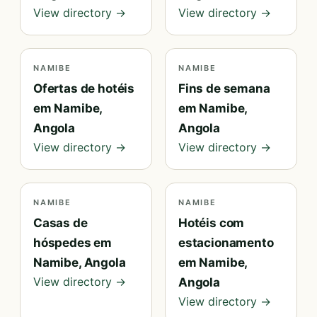
View directory →
View directory →
NAMIBE
NAMIBE
Ofertas de hotéis
Fins de semana
em Namibe,
em Namibe,
Angola
Angola
View directory →
View directory →
NAMIBE
NAMIBE
Casas de
Hotéis com
hóspedes em
estacionamento
Namibe, Angola
em Namibe,
View directory →
Angola
View directory →