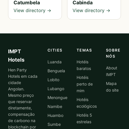
Catumbela
Cabinda
View directory →
View directory →
CITIES
TEMAS
SOBRE
IMPT
NÓS
Hotels
Luanda
Hotéis
About
baratos
Hen Party
Benguela
IMPT
Hotels em cada
Hotéis
Lobito
cidade
Mapa
perto de
Lubango
Angolan.
do site
mim
Mesmo preço
Menongue
Hotéis
que reservar
ecológicos
Namibe
diretamente,
compensação
Hotéis 5
Huambo
de carbono na
estrelas
Sumbe
blockchain por