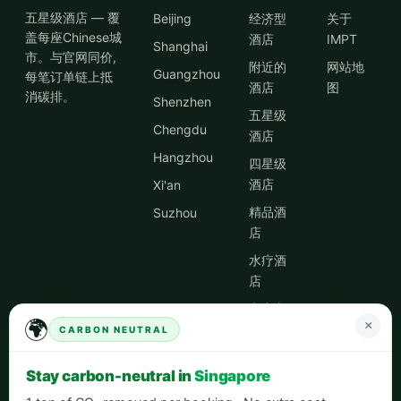
五星级酒店 — 覆
Beijing
经济型
关于
盖每座Chinese城
酒店
IMPT
Shanghai
市。与官网同价,
附近的
网站地
Guangzhou
每笔订单链上抵
酒店
图
消碳排。
Shenzhen
五星级
Chengdu
酒店
Hangzhou
四星级
酒店
Xi'an
精品酒
Suzhou
店
水疗酒
店
市中心
🌍
×
酒店
CARBON NEUTRAL
酒店优
Stay carbon-neutral in
Singapore
惠