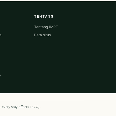
TENTANG
Tentang IMPT
a
Peta situs
a
every stay offsets 1t CO₂.