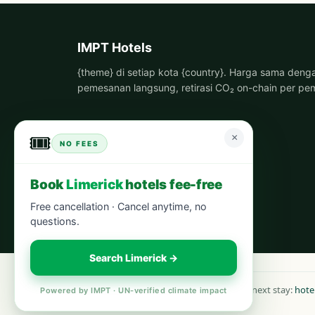
IMPT Hotels
{theme} di setiap kota {country}. Harga sama deng
pemesanan langsung, retirasi CO₂ on-chain per pe
🎟️
×
NO FEES
Book
Limerick
hotels fee-free
Free cancellation · Cancel anytime, no
questions.
Search Limerick →
Book your next stay:
hote
Powered by IMPT · UN-verified climate impact