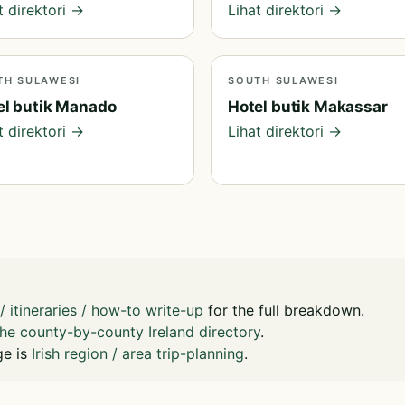
t direktori →
Lihat direktori →
TH SULAWESI
SOUTH SULAWESI
el butik Manado
Hotel butik Makassar
t direktori →
Lihat direktori →
 / itineraries / how-to write-up
for the full breakdown.
the county-by-county Ireland directory
.
ge is
Irish region / area trip-planning
.