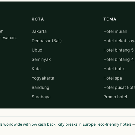
KOTA
TEMA
an
Jakarta
Hotel murah
mesanan.
Denpasar (Bali)
Hotel dekat say
Ubud
Hotel bintang 5
Seminyak
Hotel bintang 4
Kuta
Hotel butik
Yogyakarta
Hotel spa
Bandung
Hotel pusat kot
Surabaya
Promo hotel
ls worldwide with 5% cash back
·
city breaks in Europe
·
eco-friendly hotels
— 