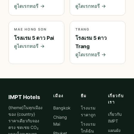
ดูไดเรกทอรี →
ดูไดเรกทอรี →
MAE HONG SON
TRANG
โรงแรม 5 ดาว Pai
โรงแรม 5 ดาว
ดูไดเรกทอรี →
Trang
ดูไดเรกทอรี →
เมือง
ธีม
เกี่ยวกับ
IMPT Hotels
เรา
{theme}ในทุกเมือง
Bangkok
โรงแรม
ของ {country}
เกี่ยวกับ
ราคาถูก
Chiang
ราคาเดียวกับจอง
IMPT
Mai
โรงแรม
ตรง ชดเชย CO₂
แผนผัง
ใกล้ฉัน
Phuket
บนบล็อกเชนทุก