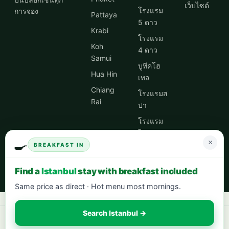
เว็บไซต์
โรงแรม
การจอง
Pattaya
5 ดาว
Krabi
โรงแรม
Koh
4 ดาว
Samui
บูทีคโฮ
Hua Hin
เทล
Chiang
โรงแรมส
Rai
ปา
โรงแรม
ใจกลาง
🍳
×
เมือง
BREAKFAST IN
ดีล
Find a
Istanbul
stay with breakfast included
โรงแรม
Same price as direct · Hot menu most mornings.
Search Istanbul →
Book your next stay:
hotels worldwide with 5% cash back
·
city breaks