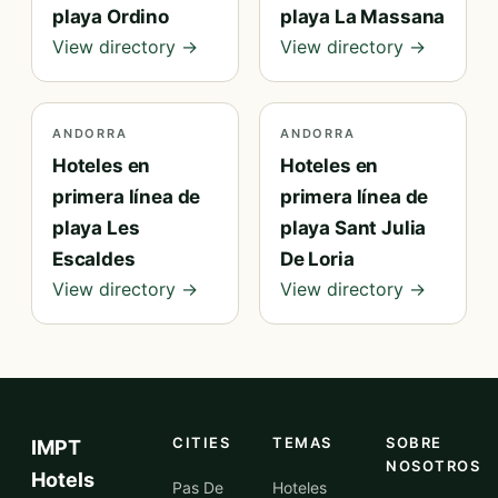
playa Ordino
playa La Massana
View directory →
View directory →
ANDORRA
ANDORRA
Hoteles en
Hoteles en
primera línea de
primera línea de
playa Les
playa Sant Julia
Escaldes
De Loria
View directory →
View directory →
CITIES
TEMAS
SOBRE
IMPT
NOSOTROS
Hotels
Pas De
Hoteles