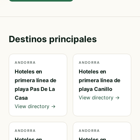
Destinos principales
ANDORRA
ANDORRA
Hoteles en
Hoteles en
primera línea de
primera línea de
playa Pas De La
playa Canillo
View directory →
Casa
View directory →
ANDORRA
ANDORRA
Hoteles en
Hoteles en