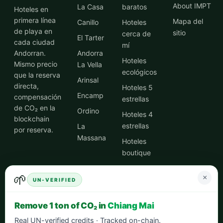
About IMPT
La Casa
baratos
Hoteles en
primera línea
Mapa del
Canillo
Hoteles
de playa en
sitio
cerca de
El Tarter
cada ciudad
mí
Andorran.
Andorra
Hoteles
Mismo precio
La Vella
ecológicos
que la reserva
Arinsal
directa,
Hoteles 5
Encamp
compensación
estrellas
de CO₂ en la
Ordino
Hoteles 4
blockchain
estrellas
La
por reserva.
Massana
Hoteles
boutique
Hoteles
🌱
×
con spa
UN-VERIFIED
Hoteles en
Remove 1 ton of CO₂ in
Chiang Mai
el centro
Real UN-verified credits · Tracked on-chain.