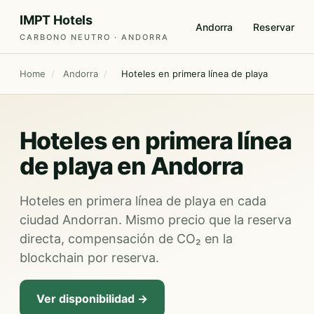
IMPT Hotels
Andorra
Reservar
CARBONO NEUTRO · ANDORRA
Home
/
Andorra
/
Hoteles en primera línea de playa
Hoteles en primera línea
de playa en Andorra
Hoteles en primera línea de playa en cada
ciudad Andorran. Mismo precio que la reserva
directa, compensación de CO₂ en la
blockchain por reserva.
Ver disponibilidad →