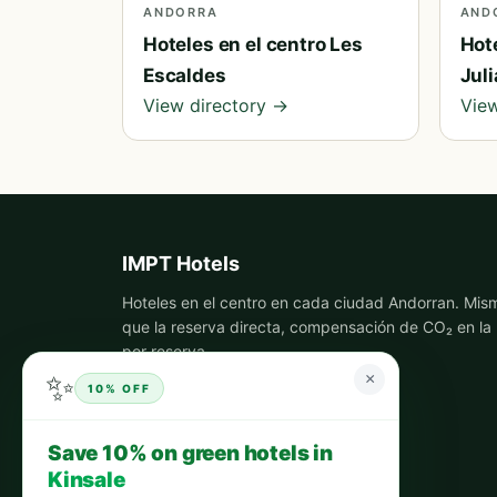
ANDORRA
AND
Hoteles en el centro Les
Hote
Escaldes
Juli
View directory →
View
IMPT Hotels
Hoteles en el centro en cada ciudad Andorran. Mis
que la reserva directa, compensación de CO₂ en la
por reserva.
✨
×
10% OFF
Save 10% on green hotels in
Kinsale