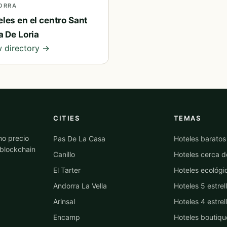
ORRA
les en el centro Sant
a De Loria
 directory →
CITIES
TEMAS
mo precio
Pas De La Casa
Hoteles baratos
 blockchain
Canillo
Hoteles cerca d
El Tarter
Hoteles ecológi
Andorra La Vella
Hoteles 5 estrel
Arinsal
Hoteles 4 estrel
Encamp
Hoteles boutiqu