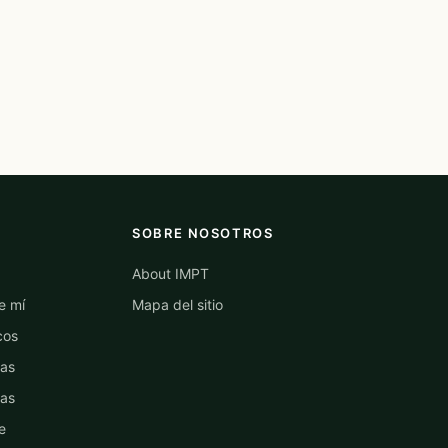
SOBRE NOSOTROS
About IMPT
e mí
Mapa del sitio
cos
las
las
e