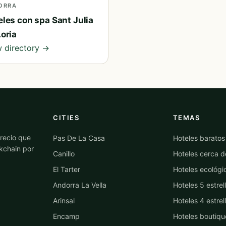
ORRA
eles con spa Sant Julia
oria
 directory →
CITIES
TEMAS
recio que
Pas De La Casa
Hoteles baratos
kchain por
Canillo
Hoteles cerca d
El Tarter
Hoteles ecológi
Andorra La Vella
Hoteles 5 estrel
Arinsal
Hoteles 4 estrel
Encamp
Hoteles boutiqu