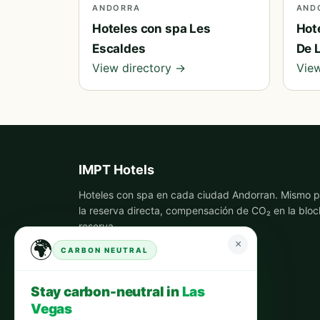
ANDORRA
AND
Hoteles con spa Les
Hot
Escaldes
De L
View directory →
View
IMPT Hotels
Hoteles con spa en cada ciudad Andorran. Mismo p
la reserva directa, compensación de CO₂ en la bloc
reserva.
🌍
×
CARBON NEUTRAL
Stay carbon-neutral in
Las
Vegas