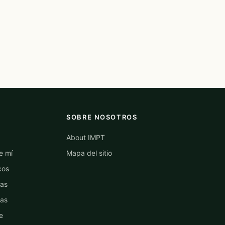
SOBRE NOSOTROS
About IMPT
e mí
Mapa del sitio
cos
las
las
e