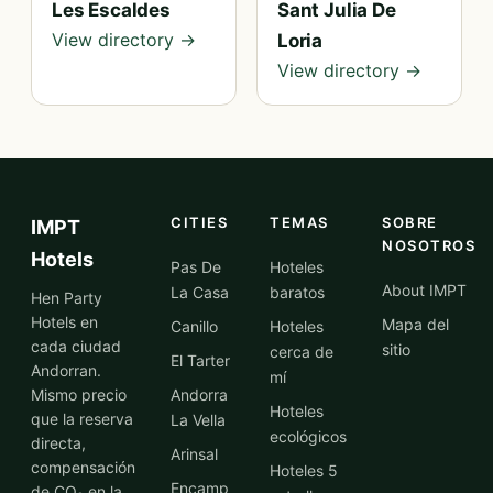
Les Escaldes
Sant Julia De
View directory →
Loria
View directory →
CITIES
TEMAS
SOBRE
IMPT
NOSOTROS
Hotels
Pas De
Hoteles
About IMPT
La Casa
baratos
Hen Party
Hotels en
Mapa del
Canillo
Hoteles
cada ciudad
sitio
cerca de
El Tarter
Andorran.
mí
Mismo precio
Andorra
Hoteles
que la reserva
La Vella
ecológicos
directa,
Arinsal
compensación
Hoteles 5
Encamp
de CO₂ en la